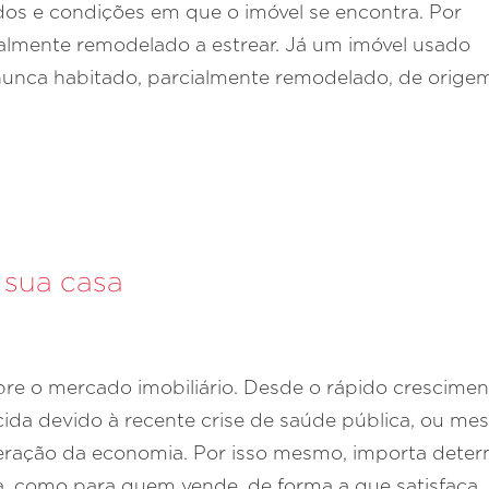
dos e condições em que o imóvel se encontra. Por
talmente remodelado a estrear. Já um imóvel usado
nunca habitado, parcialmente remodelado, de origem
 sua casa
obre o mercado imobiliário. Desde o rápido crescime
cida devido à recente crise de saúde pública, ou m
peração da economia. Por isso mesmo, importa deter
, como para quem vende, de forma a que satisfaça