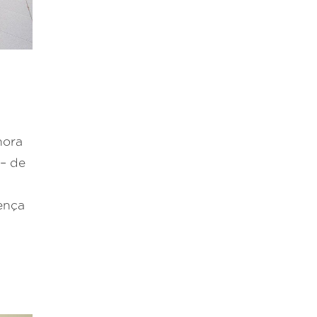
hora
 – de
rença