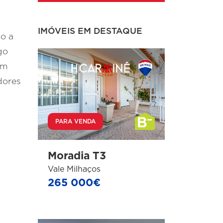
IMÓVEIS EM DESTAQUE
do a
go
ém
dores
PARA VENDA
Moradia T3
Vale Milhaços
265 000€