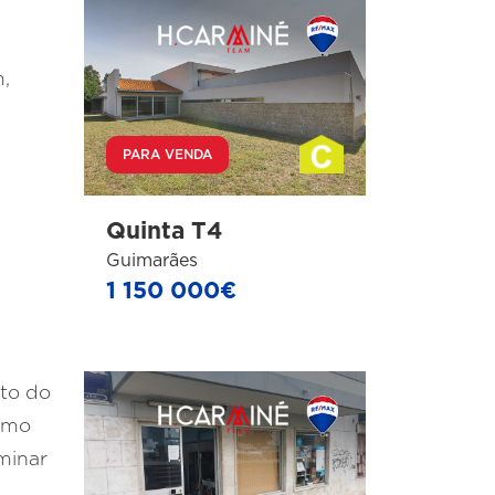
,
PARA VENDA
Quinta T4
Guimarães
1 150 000€
nto do
esmo
minar