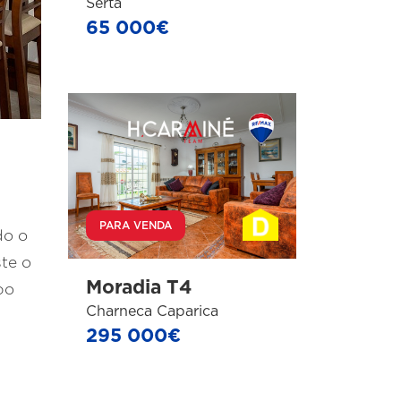
Sertã
65 000€
PARA VENDA
do o
te o
Moradia T4
po
Charneca Caparica
295 000€