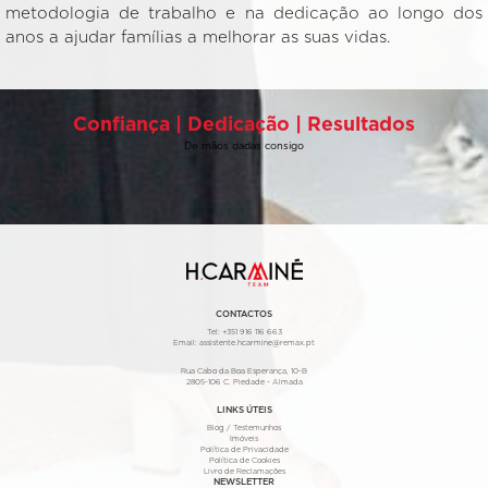
metodologia de trabalho e na dedicação ao longo dos
anos a ajudar famílias a melhorar as suas vidas.
Confiança | Dedicação | Resultados
De mãos dadas consigo
CONTACTOS
Tel:
+351 916 116 663
Email:
assistente.hcarmine@remax.pt
Rua Cabo da Boa Esperança, 10-B
2805-106 C. Piedade - Almada
LINKS ÚTEIS
Blog / Testemunhos
Imóveis
Política de Privacidade
Política de Cookies
Livro de Reclamações
NEWSLETTER