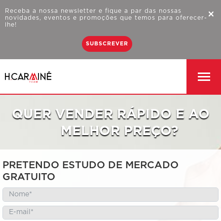
Receba a nossa newsletter e fique a par das nossas
×
novidades, eventos e promoções que temos para oferecer-
lhe!
SUBSCREVER
QUER VENDER RÁPIDO
E AO
MELHOR PREÇO?
PRETENDO ESTUDO DE MERCADO
GRATUITO