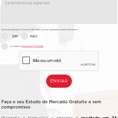
Autoriza a Equipa H.Carminé | Mile Team a enviar newsletter e email informativo *
SIM
NÃO
Li e aceito a
Política de Privacidade
.
ENVIAR
Faça o seu Estudo de Mercado Gratuito e sem
compromisso