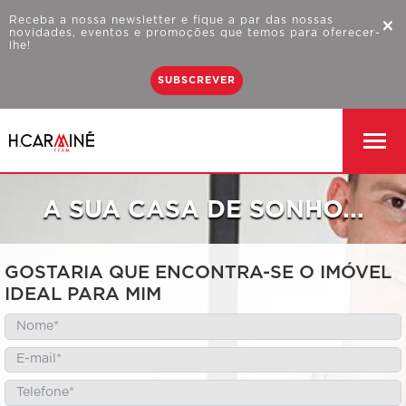
Receba a nossa newsletter e fique a par das nossas
×
novidades, eventos e promoções que temos para oferecer-
lhe!
SUBSCREVER
A SUA CASA
DE SONHO...
GOSTARIA QUE ENCONTRA-SE O IMÓVEL
IDEAL PARA MIM