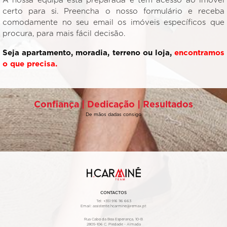
A nossa equipa está preparada e tem acesso ao imóvel
certo para si. Preencha o nosso formulário e receba
comodamente no seu email os imóveis específicos que
procura, para mais fácil decisão.
Seja apartamento, moradia, terreno ou loja,
encontramos
o que precisa.
Confiança | Dedicação | Resultados
De mãos dadas consigo
CONTACTOS
Tel:
+351 916 116 663
Email:
assistente.hcarmine@remax.pt
Rua Cabo da Boa Esperança, 10-B
2805-106 C. Piedade - Almada