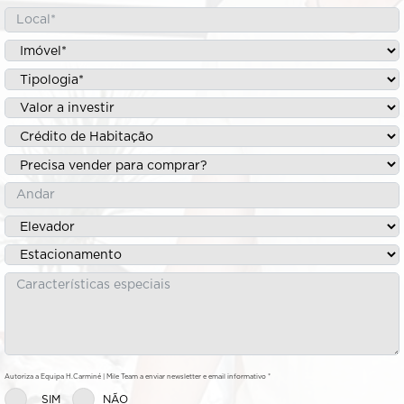
Autoriza a Equipa H.Carminé | Mile Team a enviar newsletter e email informativo *
SIM
NÃO