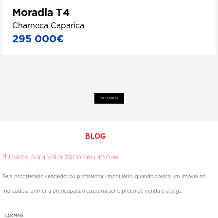
Moradia T4
Charneca Caparica
295 000€
VER MAIS
BLOG
4 ideias para valorizar o seu imóvel
Seja proprietário vendedor ou profissional imobiliário, quando coloca um imóvel no
mercado a primeira preocupação costuma ser o preço de venda e a seg...
LER MAIS