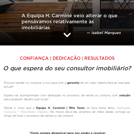
A Equipa H. Carminé veio alterar o que
pensávamos relativamente às
imobiliárias
Isabel Marques
CONFIANÇA | DEDICAÇÃO | RESULTADOS
O que espera do seu consultor imobiliário?
Procura vender ou comprar a sua casa com a
garantia
de um valor realista face ao mercado
actual?
Espera ser acompanhado com dedicação no processo de venda ou compra, com
s
olução
para qualquer desafio que surja?
Desde o início que a
Equipa H. Carminé | Mile Team
se foca neste lema:
Dedicação
Exclusiva = Resultados Rápidos
.
No nosso dia-a-dia,
estamos de mãos dadas consigo
ao
longo de todo o processo de venda ou de compra.
"Foste sempre disponível para nos ajudar e resolver